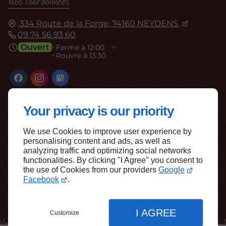
Nos coordonnées
334 Route de la Forge, 74160 NEYDENS
09 74 56 93 60
Ouvert
⋅ Ferme à 12:00
⋅ Rouvre à 13:30
Your privacy is our priority
We use Cookies to improve user experience by
personalising content and ads, as well as
Haut de page
analyzing traffic and optimizing social networks
functionalities. By clicking "I Agree" you consent to
the use of Cookies from our providers
Google
Facebook
.
I AGREE
Customize