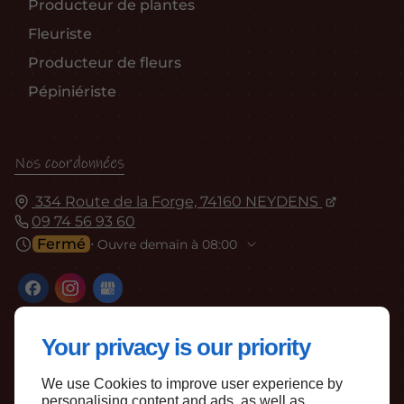
Producteur de plantes
Fleuriste
Producteur de fleurs
Pépiniériste
Nos coordonnées
334 Route de la Forge, 74160 NEYDENS
09 74 56 93 60
Fermé
⋅ Ouvre demain à 08:00
Your privacy is our priority
We use Cookies to improve user experience by
personalising content and ads, as well as