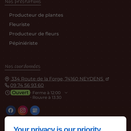
Nos prestations
Producteur de plantes
Fleuriste
Producteur de fleurs
Pépiniériste
Nos coordonnées
334 Route de la Forge, 74160 NEYDENS
09 74 56 93 60
Ouvert
⋅ Ferme à 12:00
⋅ Rouvre à 13:30
Your privacy is our priority