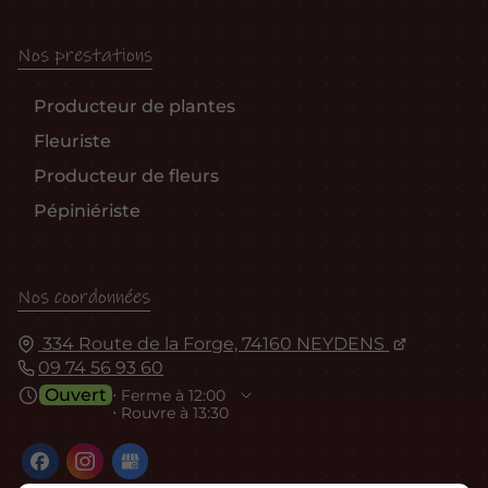
Nos prestations
Producteur de plantes
Fleuriste
Producteur de fleurs
Pépiniériste
Nos coordonnées
334 Route de la Forge, 74160 NEYDENS
09 74 56 93 60
Ouvert
⋅ Ferme à 12:00
⋅ Rouvre à 13:30