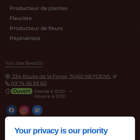
Producteur de plantes
Fleuriste
Producteur de fleurs
Pépiniériste
Nos coordonnées
334 Route de la Forge, 74160 NEYDENS
09 74 56 93 60
Ouvert
⋅ Ferme à 12:00
⋅ Rouvre à 13:30
Your privacy is our priority