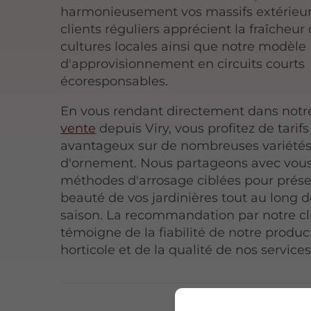
harmonieusement vos massifs extérieur
clients réguliers apprécient la fraîcheur
cultures locales ainsi que notre modèle
d'approvisionnement en circuits courts
écoresponsables.
En vous rendant directement dans not
vente
depuis Viry, vous profitez de tarifs
avantageux sur de nombreuses variété
d'ornement. Nous partageons avec vou
méthodes d'arrosage ciblées pour prése
beauté de vos jardinières tout au long d
saison. La recommandation par notre cl
témoigne de la fiabilité de notre produc
horticole et de la qualité de nos services