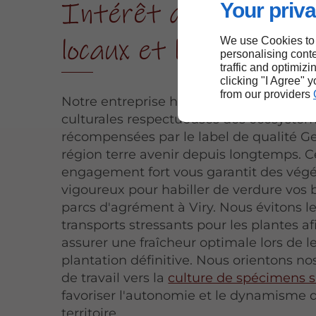
Intérêt des végéta
Your priva
locaux et labellisés à 
We use Cookies to
personalising conte
traffic and optimizi
clicking "I Agree" 
from our providers
Notre entreprise horticole applique de
culturales respectueuses des écosystè
récompensées par le label de qualité G
région terre avenir depuis longtemps. C
engagement fort vous garantit des vég
vigoureux pour habiller de verdure vos 
parcs d'agrément à Viry. Nous évitons l
transports stressants pour les plantes a
assurer une fraîcheur optimale lors de l
plantation définitive. Nous orientons n
de travail vers la
culture de spécimens s
favoriser l'autonomie et le dynamisme 
territoire.