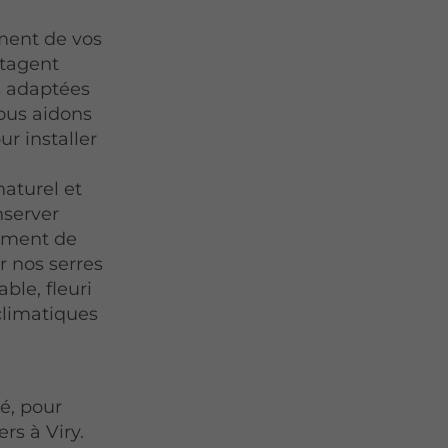
ment de vos
rtagent
s adaptées
vous aidons
ur installer
aturel et
nserver
ement de
r nos serres
ble, fleuri
climatiques
é, pour
s à Viry.