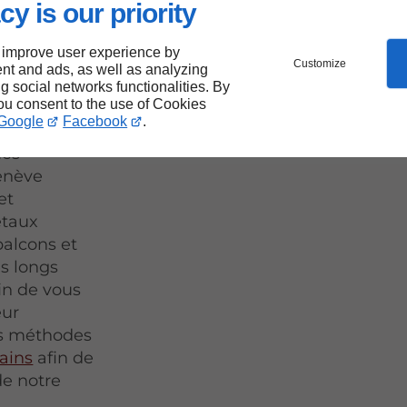
ux
cy is our priority
Viry
 improve user experience by
Customize
nt and ads, as well as analyzing
ng social networks functionalities. By
you consent to the use of Cookies
Google
Facebook
.
s méthodes
mes
enève
et
étaux
balcons et
es longs
fin de vous
eur
os méthodes
ains
afin de
de notre