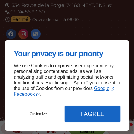
334 Route de la Forge, 74160 NEYDENS
09 74 56 93 60
Fermé
⋅ Ouvre demain à 08:00
Your privacy is our priority
We use Cookies to improve user experience by
personalising content and ads, as well as
Haut de page
analyzing traffic and optimizing social networks
functionalities. By clicking "I Agree" you consent to
the use of Cookies from our providers
Google
Facebook
.
I AGREE
Customize
Menu
Infos
Contact