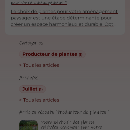
pour votre aménagement ?
Le choix de plantes pour votre aménagement
paysager est une étape déterminante pour
créer un espace harmonieux et durable. Opter
pour des plantes cultivées localement
représente une solution à la fois esthétique et
Catégories
écologique. Cet article explore les multiples
avantages de ces plantes, tant sur le plan
Producteur de plantes
(1)
environnemental que pratique, tout en vous
fournissant des conseils pour maximiser leur
Tous les articles
impact dans votre aménagement.
Archives
Juillet
(1)
Tous les articles
Articles récents "Producteur de plantes "
Pourquoi choisir des plantes
cultivées localement pour votre