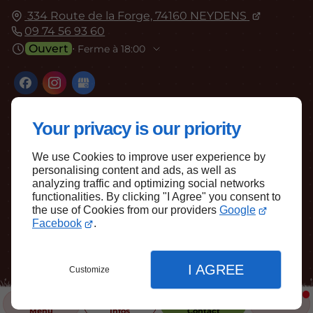
334 Route de la Forge, 74160 NEYDENS
09 74 56 93 60
Ouvert
⋅ Ferme à 18:00
Your privacy is our priority
We use Cookies to improve user experience by
personalising content and ads, as well as
Haut de page
analyzing traffic and optimizing social networks
functionalities. By clicking "I Agree" you consent to
the use of Cookies from our providers
Google
Facebook
.
I AGREE
Customize
Menu
Infos
Contact