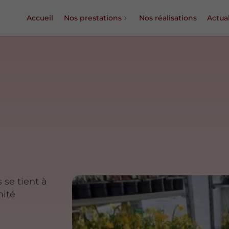
Accueil
Nos prestations
Nos réalisations
Actual
y
 se tient à
mité