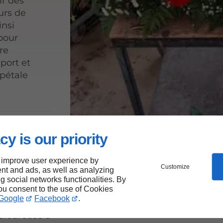
ir des
urs de
insi
pour
re
port et
 pétale
r
cy is our priority
 improve user experience by
Customize
nt and ads, as well as analyzing
ng social networks functionalities. By
you consent to the use of Cookies
Google
Facebook
.
étales
aleureuse à