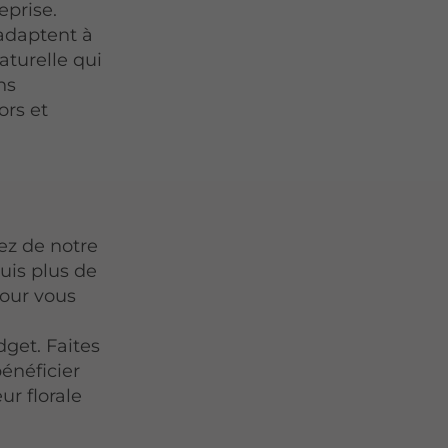
eprise.
adaptent à
aturelle qui
ns
ors et
tez de notre
uis plus de
pour vous
get. Faites
bénéficier
ur florale