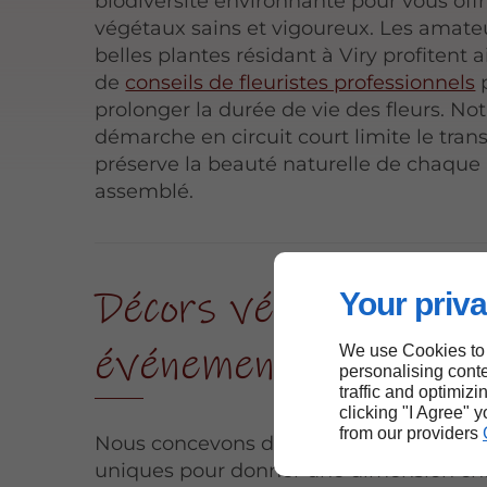
biodiversité environnante pour vous offr
végétaux sains et vigoureux. Les amate
belles plantes résidant à Viry profitent a
de
conseils de fleuristes professionnels
prolonger la durée de vie des fleurs. Not
démarche en circuit court limite le trans
préserve la beauté naturelle de chaque
assemblé.
Décors végétaux pou
Your priva
événements à Viry
We use Cookies to
personalising conte
traffic and optimizi
clicking "I Agree" 
from our providers
Nous concevons des scénographies vég
uniques pour donner une dimension ch