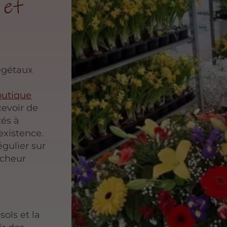
 et
égétaux
outique
cevoir de
és à
xistence.
gulier sur
îcheur
ols et la