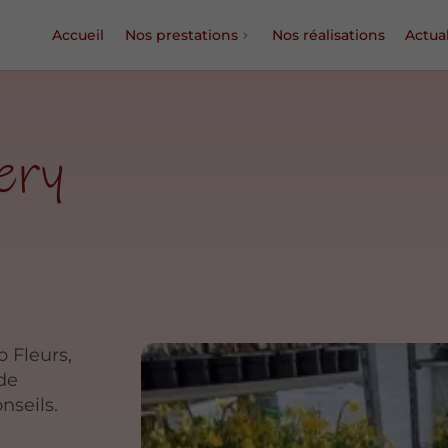
Accueil
Nos prestations
Nos réalisations
Actual
ery
o Fleurs,
 de
nseils.