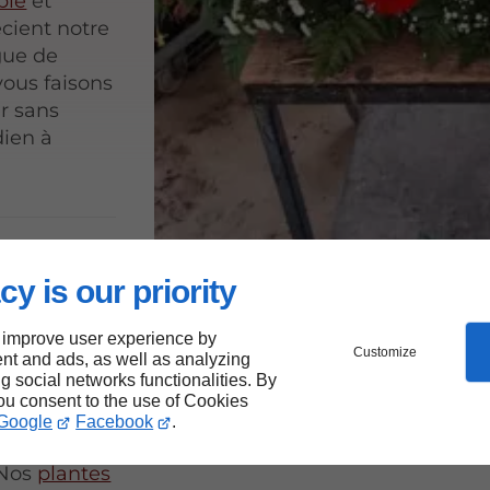
ble
et
écient notre
ogue de
vous faisons
ur sans
dien à
ux
cy is our priority
 improve user experience by
Customize
nt and ads, as well as analyzing
ng social networks functionalities. By
you consent to the use of Cookies
ns,
Google
Facebook
.
 des
 Nos
plantes