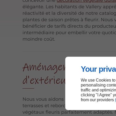
concevoir une
décoration végétale dura
élégante. Les habitants de Vallery appr
réactivité et la diversité de notre catal
plantes de saison prêtes à fleurir. Nous 
bénéficier de tarifs directs du producte
intermédiaire pour embellir votre quoti
moindre coût.
Aménagements flora
Your priva
d'extérieurs à Vallery
We use Cookies to
personalising conte
traffic and optimizi
clicking "I Agree" 
Nous vous aidons à structurer vos balco
from our providers
terrasses et rebords de fenêtres grâce à
végétaux fleuris parfaitement adaptés.