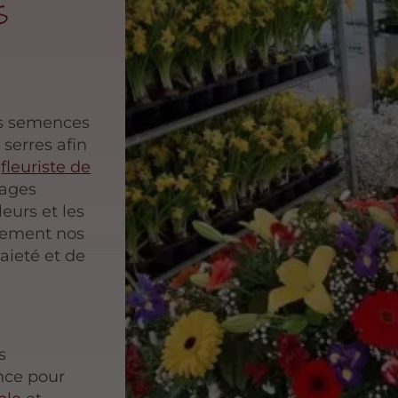
s
os semences
serres afin
e
fleuriste de
lages
eurs et les
èrement nos
aieté et de
s
nce pour