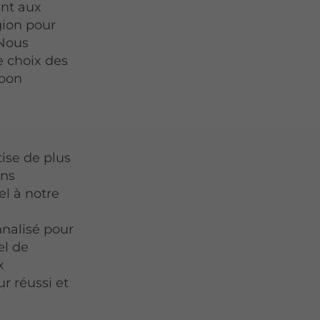
ent aux
gion pour
 Nous
le choix des
 bon
ise de plus
ans
el à notre
nalisé pour
el de
x
r réussi et