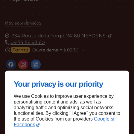
Nos coordonnées
334 Route de la Forge, 74160 NEYDENS
09 74 56 93 60
Fermé
⋅ Ouvre demain à 08:30
Your privacy is our priority
We use Cookies to improve user experience by
personalising content and ads, as well as
Haut de page
analyzing traffic and optimizing social networks
functionalities. By clicking "I Agree" you consent to
the use of Cookies from our providers
Google
Facebook
.