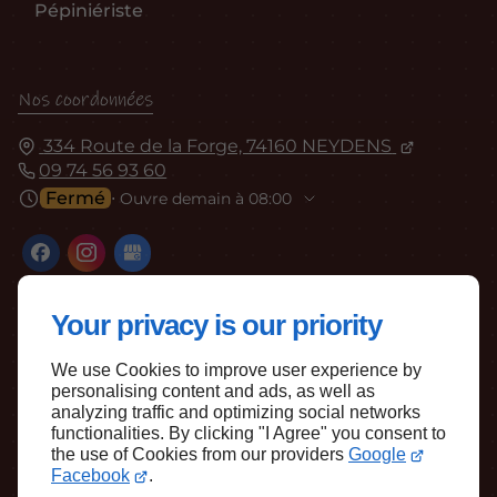
Pépiniériste
Nos coordonnées
334 Route de la Forge, 74160 NEYDENS
09 74 56 93 60
Fermé
⋅ Ouvre demain à 08:00
Your privacy is our priority
We use Cookies to improve user experience by
personalising content and ads, as well as
Haut de page
analyzing traffic and optimizing social networks
functionalities. By clicking "I Agree" you consent to
the use of Cookies from our providers
Google
Facebook
.