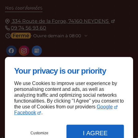
Nos coordonnées
334 Route de la Forge, 74160 NEYDENS
09 74 56 93 60
Fermé
⋅ Ouvre demain à 08:00
Your privacy is our priority
We use Cookies to improve user experience by
personalising content and ads, as well as
Haut de page
analyzing traffic and optimizing social networks
functionalities. By clicking "I Agree" you consent to
the use of Cookies from our providers
Google
Facebook
.
I AGREE
Customize