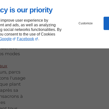
cy is our priority
ont
 improve user experience by
Customize
nt and ads, as well as analyzing
ng social networks functionalities. By
you consent to the use of Cookies
Google
Facebook
.
le Genève
nos modes
aux
urs, parcs
tons l'usage
aque plant
 après sa
onsacrons à
les
ent tous