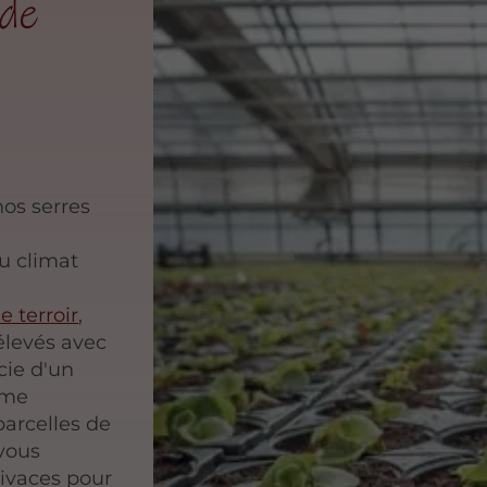
 de
nos serres
u climat
e terroir
,
élevés avec
cie d'un
tème
parcelles de
 vous
vivaces pour