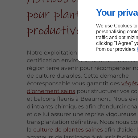
pour plantations
Your priva
productives à Beaum
We use Cookies to
personalising conte
traffic and optimizi
clicking "I Agree" 
from our providers
Notre exploitation est fière de détenir la
certification environnementale officiel
région terre avenir pour récompenser 
de culture durables. Cette démarche
écoresponsable vous garantit des
végét
d'ornement sains
pour structurer vos co
et balcons fleuris à Beaumont. Nous évi
d'intrants chimiques afin d'endurcir ch
et de lui assurer une reprise vigoureuse
transplantation définitive. Nous nous c
la
culture de plantes saines
afin d'aider 
amateurs de jardinage à réussir facilem