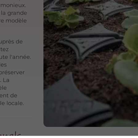
rmonieux.
 la grande
tre modèle
uprès de
itez
oute l'année.
des
préserver
. La
èle
ment de
e locale.
nnels