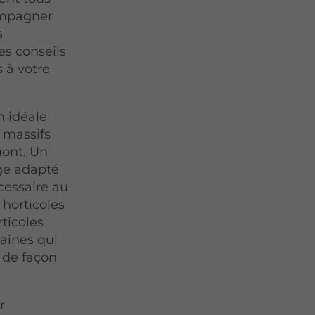
compagner
s
es conseils
 à votre
n idéale
 massifs
mont. Un
age adapté
cessaire au
horticoles
rticoles
saines qui
 de façon
r