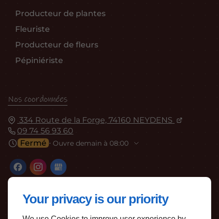
Producteur de plantes
Fleuriste
Producteur de fleurs
Pépiniériste
Nos coordonnées
334 Route de la Forge, 74160 NEYDENS
09 74 56 93 60
Fermé
⋅ Ouvre demain à 08:00
Your privacy is our priority
We use Cookies to improve user experience by