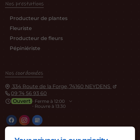
Nos prestations
Producteur de plantes
Fleuriste
Producteur de fleurs
Pépiniériste
Nos coordonnées
334 Route de la Forge, 74160 NEYDENS
09 74 56 93 60
Ouvert
⋅ Ferme à 12:00
⋅ Rouvre à 13:30