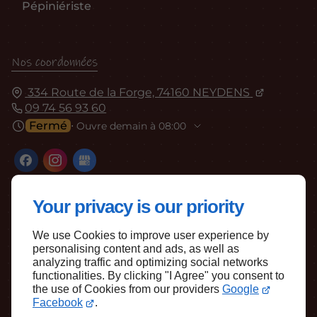
Pépiniériste
Nos coordonnées
334 Route de la Forge, 74160 NEYDENS
09 74 56 93 60
Fermé
⋅ Ouvre demain à 08:00
Your privacy is our priority
We use Cookies to improve user experience by
personalising content and ads, as well as
Haut de page
analyzing traffic and optimizing social networks
functionalities. By clicking "I Agree" you consent to
the use of Cookies from our providers
Google
Facebook
.