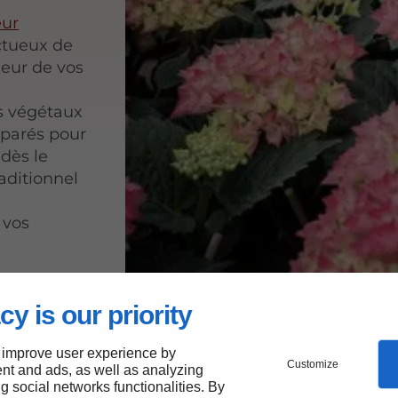
eur
ectueux de
heur de vos
s végétaux
éparés pour
 dès le
raditionnel
 vos
cy is our priority
eils
 improve user experience by
Customize
nt and ads, as well as analyzing
t
ng social networks functionalities. By