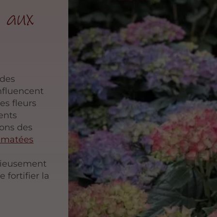
 aux
 des
nfluencent
es fleurs
ents
nons des
limatées
s
tieusement
 fortifier la