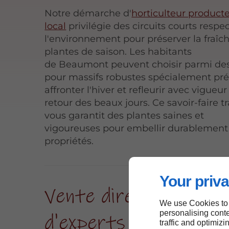
Notre démarche d'
horticulteur product
local
privilégie des circuits courts resp
l'environnement pour préserver la fraîc
plantes de saison. Les habitants
de Beaumont peuvent choisir parmi de
pour massifs robustes spécialement pr
affronter l'hiver et refleurir avec vigueur
retour des beaux jours. Ce savoir-faire t
vous garantit des plantes saines et
vigoureuses pour embellir durablement
propriétés.
Your priva
Vente directe et cons
We use Cookies to
personalising conte
d'experts à Beaumon
traffic and optimizi