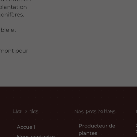
 plantation
onifères.
able et
umont pour
Lien utiles
Nos prestations
Producteur de
Accueil
plantes
Nous contacter