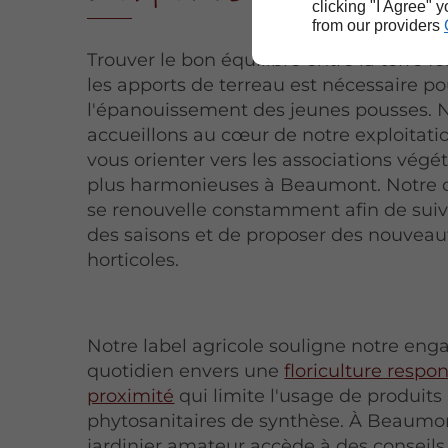
clicking "I Agree" 
from our providers
Trouver le bon équilibre entre la terre fo
les apports de terreau est nécessaire po
l'épanouissement des jeunes pousses. 
accueillons au cœur de notre exploitati
vous orienter vers les associations végét
plus harmonieuses à Beaumont. Notre 
se renouvelle constamment afin de suiv
des saisons et de proposer des nouveau
horticoles.
Notre label agricole souligne notre en
quotidien envers une
floriculture respo
proximité
qui limite l'usage de produits
phytosanitaires de synthèse. À Beaumo
jardinier amateur accède à des conseils