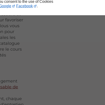
you consent to the use of Cookies
Google
Facebook
.
restière et
ur favoriser
Nous vous
on pour
ales les
catalogue
re le cours
tés
gagement
nsable de
nt, chaque
 d'entretien