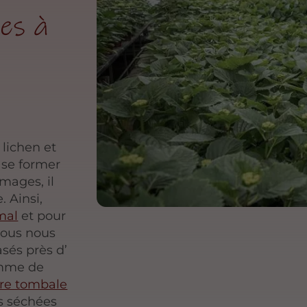
es à
 lichen et
 se former
mages, il
. Ainsi,
mal
et pour
nous nous
sés près d’
amme de
rre tombale
rs séchées