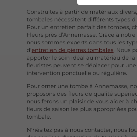
Construites à partir de matériaux divers,
tombales nécessitent différents types d'
Pour un entretien parfait des tombes, c
Fleurs près d’Annemasse. Grâce à notre s
nous sommes experts dans tous les typ
d'
entretien de pierres tombales
. Nous 
apporter le soin idéal au matériau de l
fleuristes peuvent se déplacer pour une
intervention ponctuelle ou régulière.
Pour orner une tombe à Annemasse, n
proposons des fleurs de qualité supérie
nous ferons un plaisir de vous aider à cho
fleurs de saison les plus appropriées pou
tombale.
N'hésitez pas à nous contacter, nous fo