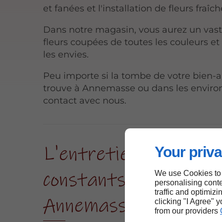
et fanées et l'installation de fleurs fraîch
Dans notre magasin, vous aurez un vast
fleurs coupées de toutes les couleurs et
les envies.
Peu importe si la tombe de votre bien-a
trouve à Annemasse ou dans les enviro
contact avec nous.
L'entretien et les so
Your priva
constants des tombe
We use Cookies to
personalising conte
traffic and optimizi
Annemasse
clicking "I Agree" 
from our providers