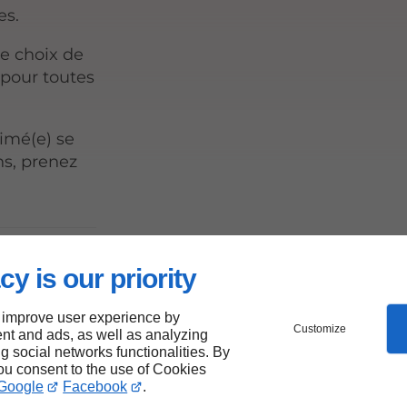
es.
e choix de
 pour toutes
imé(e) se
ns, prenez
ins
cy is our priority
s à
 improve user experience by
Customize
nt and ads, as well as analyzing
ng social networks functionalities. By
you consent to the use of Cookies
Google
Facebook
.