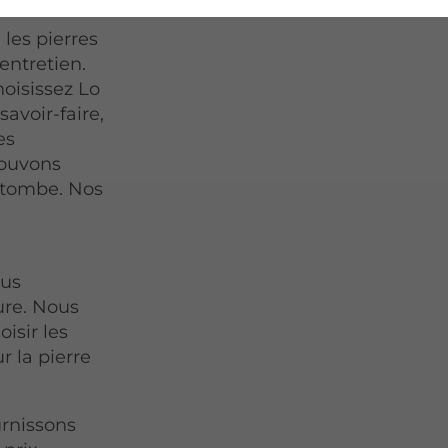
 les pierres
entretien.
hoisissez Lo
avoir-faire,
es
pouvons
a tombe. Nos
ous
ure. Nous
isir les
r la pierre
urnissons